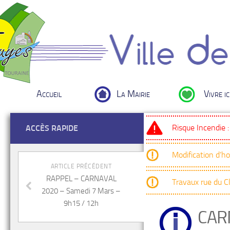
Accueil
La Mairie
Vivre ic
Risque Incendie 
ACCÈS RAPIDE
Modification d’h
ARTICLE PRÉCÉDENT
RAPPEL – CARNAVAL
Travaux rue du 
2020 – Samedi 7 Mars –
9h15 / 12h
CAR