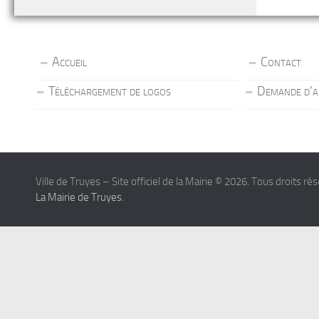
Accueil
Contact
Téléchargement de logos
Demande d’a
Ville de Truyes – Site officiel de la Mairie © 2026. Tous droits ré
La Mairie de Truyes
.