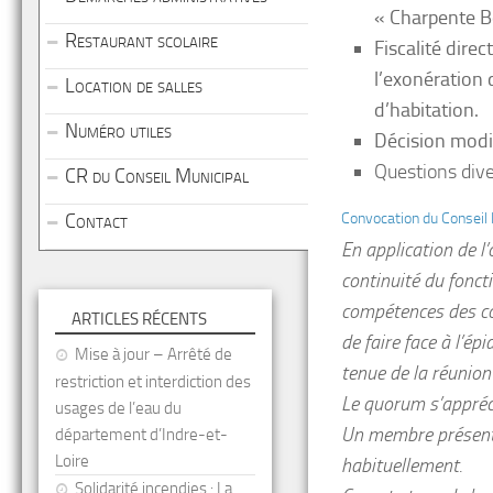
« Charpente B
Restaurant scolaire
Fiscalité dire
l’exonération 
Location de salles
d’habitation.
Numéro utiles
Décision modi
Questions div
CR du Conseil Municipal
Contact
Convocation du Conseil 
En application de 
continuité du fonct
compétences des col
ARTICLES RÉCENTS
de faire face à l’é
Mise à jour – Arrêté de
tenue de la réunion e
restriction et interdiction des
Le quorum s’appréc
usages de l’eau du
Un membre présent 
département d’Indre-et-
Loire
habituellement.
Solidarité incendies : La