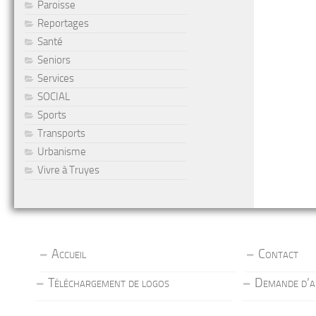
Paroisse
Reportages
Santé
Seniors
Services
SOCIAL
Sports
Transports
Urbanisme
Vivre à Truyes
Accueil
Contact
Téléchargement de logos
Demande d’a