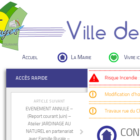
Accueil
La Mairie
Vivre ic
Risque Incendie 
ACCÈS RAPIDE
Modification d’h
ARTICLE SUIVANT
EVENEMENT ANNULE –
Travaux rue du 
(Report courant Juin) –
Atelier JARDINAGE AU
CON
NATUREL en partenariat
avec Famille Rurale –