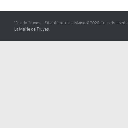
Ville de Truyes – Site officiel de la Mairie © 2026. Tous droits ré
La Mairie de Truyes
.