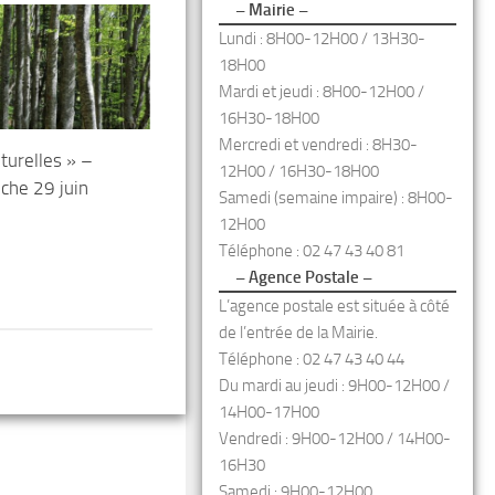
– Mairie –
Lundi : 8H00-12H00 / 13H30-
18H00
Mardi et jeudi : 8H00-12H00 /
16H30-18H00
Mercredi et vendredi : 8H30-
lturelles » –
12H00 / 16H30-18H00
che 29 juin
Samedi (semaine impaire) : 8H00-
12H00
Téléphone : 02 47 43 40 81
– Agence Postale –
L’agence postale est située à côté
de l’entrée de la Mairie.
Téléphone : 02 47 43 40 44
Du mardi au jeudi : 9H00-12H00 /
14H00-17H00
Vendredi : 9H00-12H00 / 14H00-
16H30
Samedi : 9H00-12H00