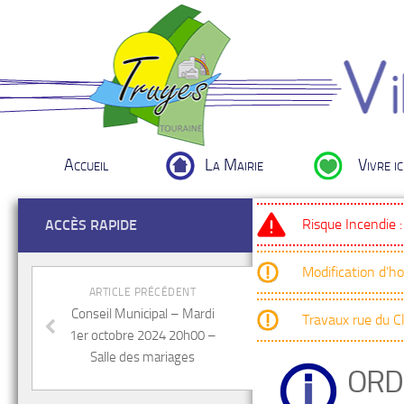
Accueil
La Mairie
Vivre ic
Risque Incendie 
ACCÈS RAPIDE
Modification d’h
ARTICLE PRÉCÉDENT
Conseil Municipal – Mardi
Travaux rue du 
1er octobre 2024 20h00 –
Salle des mariages
ORD