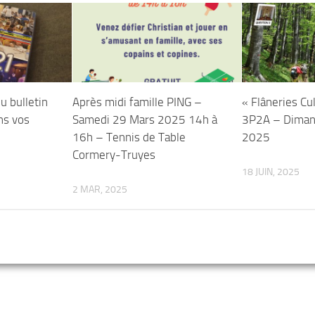
u bulletin
Après midi famille PING –
« Flâneries Cu
ns vos
Samedi 29 Mars 2025 14h à
3P2A – Diman
16h – Tennis de Table
2025
Cormery-Truyes
18 JUIN, 2025
2 MAR, 2025