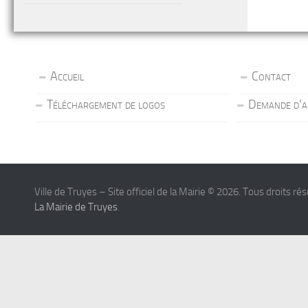
Accueil
Contact
Téléchargement de logos
Demande d’a
Ville de Truyes – Site officiel de la Mairie © 2026. Tous droits ré
La Mairie de Truyes
.