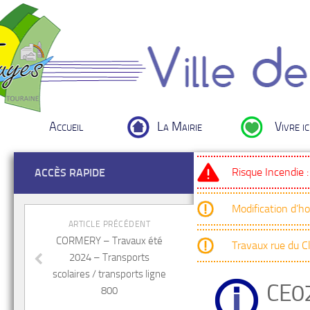
Accueil
La Mairie
Vivre ic
Risque Incendie 
ACCÈS RAPIDE
Modification d’h
ARTICLE PRÉCÉDENT
CORMERY – Travaux été
Travaux rue du 
2024 – Transports
scolaires / transports ligne
CE0
800