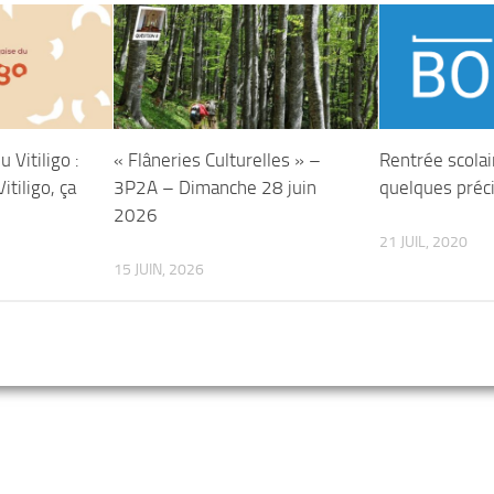
 Vitiligo :
« Flâneries Culturelles » –
Rentrée scolai
tiligo, ça
3P2A – Dimanche 28 juin
quelques préc
2026
21 JUIL, 2020
15 JUIN, 2026