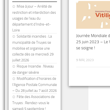
Mise à jour – Arrêté de
restriction et interdiction des
usages de l’eau du
département d’Indre-et-
Loire
Journée Mondiale du
Solidarité incendies : La
25 juin 2023 – Le Vi
municipalité de Truyes se
se soigne !
mobilise et organise une
collecte dès ce mercredi 29
juillet 2026
9 MAI, 2023
Risque Incendie : Niveau
de danger sévère
Modification d’horaires de
l’Agence Postale Communale
– Du 28 juillet au 7 août 2026
Fête des Associations de
Truyes : Rendez-vous le
samedi 5 septembre !