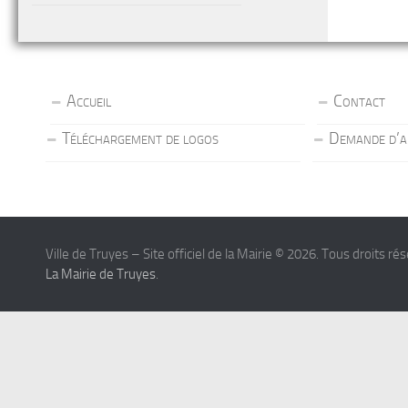
Accueil
Contact
Téléchargement de logos
Demande d’a
Ville de Truyes – Site officiel de la Mairie © 2026. Tous droits ré
La Mairie de Truyes
.