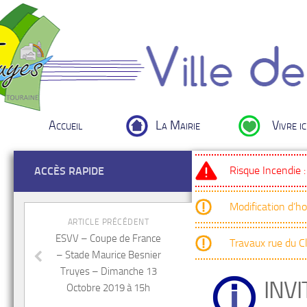
Accueil
La Mairie
Vivre ic
Risque Incendie 
ACCÈS RAPIDE
Modification d’h
ARTICLE PRÉCÉDENT
ESVV – Coupe de France
Travaux rue du 
– Stade Maurice Besnier
Truyes – Dimanche 13
INV
Octobre 2019 à 15h