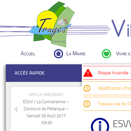
Accueil
La Mairie
Vivre ic
Risque Incendie 
ACCÈS RAPIDE
Modification d’h
ARTICLE PRÉCÉDENT
ESVV / La Cormerienne –
Travaux rue du 
Concours de Pétanque –
Samedi 26 Août 2017
ESV
10h30