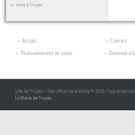
Vivre à Truyes
Accueil
Contact
Téléchargement de logos
Demande d’a
Ville de Truyes – Site officiel de la Mairie © 2026. Tous droits ré
La Mairie de Truyes
.