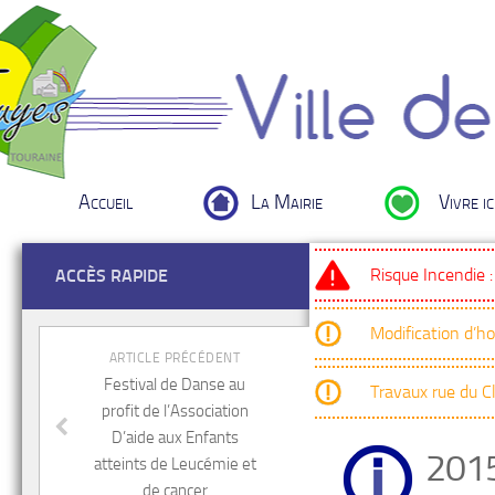
Accueil
La Mairie
Vivre ic
Risque Incendie 
ACCÈS RAPIDE
Modification d’h
ARTICLE PRÉCÉDENT
Festival de Danse au
Travaux rue du 
profit de l’Association
D’aide aux Enfants
201
atteints de Leucémie et
de cancer