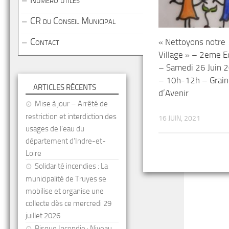
Numéro utiles
CR du Conseil Municipal
Contact
« Nettoyons notre
Village » – 2eme E
– Samedi 26 Juin 
– 10h-12h – Grain
ARTICLES RÉCENTS
d’Avenir
Mise à jour – Arrêté de
restriction et interdiction des
16 JUIN, 2021
usages de l’eau du
département d’Indre-et-
Loire
Solidarité incendies : La
municipalité de Truyes se
mobilise et organise une
collecte dès ce mercredi 29
juillet 2026
Risque Incendie : Niveau