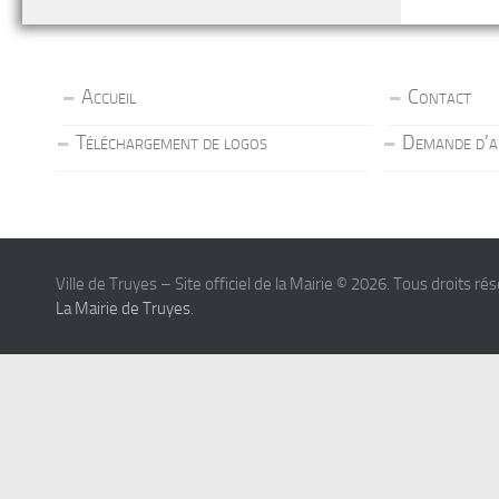
Accueil
Contact
Téléchargement de logos
Demande d’a
Ville de Truyes – Site officiel de la Mairie © 2026. Tous droits ré
La Mairie de Truyes
.