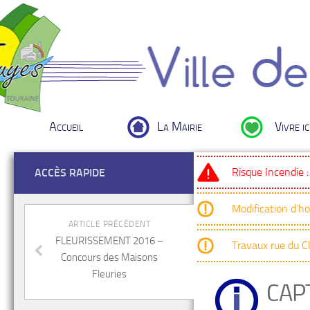
Accueil
La Mairie
Vivre ic
Risque Incendie 
ACCÈS RAPIDE
Modification d’h
ARTICLE PRÉCÉDENT
FLEURISSEMENT 2016 –
Travaux rue du 
Concours des Maisons
Fleuries
CAP