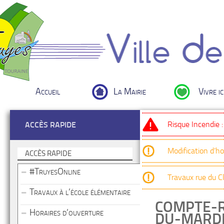
Accueil
La Mairie
Vivre ic
Risque Incendie 
ACCÈS RAPIDE
Modification d’h
ACCÈS RAPIDE
#TruyesOnline
Travaux rue du 
Travaux à l’école élémentaire
COMPTE-R
Horaires d’ouverture
DU-MARDI