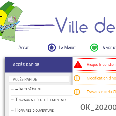
Accueil
La Mairie
Vivre ic
Risque Incendie 
ACCÈS RAPIDE
Modification d’h
ACCÈS RAPIDE
#TruyesOnline
Travaux rue du 
Travaux à l’école élémentaire
OK_2020
Horaires d’ouverture