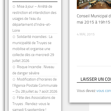
Mise à jour – Arrêté de
restriction et interdiction des
Conseil Municipal 
usages de l’eau du
mai 2015 à 19h15
département d’Indre-et-
Loire
4 MAI, 2015
Solidarité incendies : La
municipalité de Truyes se
mobilise et organise une
collecte dès ce mercredi 29
juillet 2026
Risque Incendie : Niveau
de danger sévère
LAISSER UN C
Modification d’horaires de
l’Agence Postale Communale
Vous devez
vous con
– Du 28 juillet au 7 août 2026
Fête des Associations de
Truyes : Rendez-vous le
samedi 5 septembre !