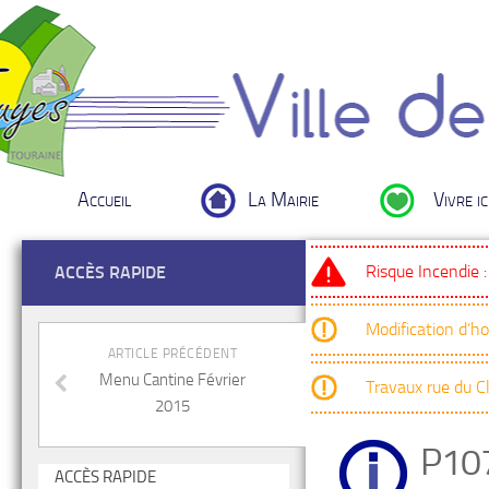
Accueil
La Mairie
Vivre ic
Risque Incendie 
ACCÈS RAPIDE
Modification d’h
ARTICLE PRÉCÉDENT
Menu Cantine Février
Travaux rue du 
2015
P10
ACCÈS RAPIDE