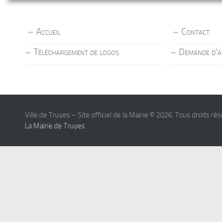
Accueil
Contact
Téléchargement de logos
Demande d’a
Ville de Truyes – Site officiel de la Mairie © 2026. Tous droits ré
La Mairie de Truyes
.