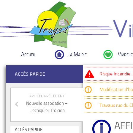
Accueil
La Mairie
Vivre ic
Risque Incendie 
ACCÈS RAPIDE
Modification d’h
ARTICLE PRÉCÉDENT
Nouvelle association –
Travaux rue du 
L’échiquier Troïcien
AFF
ACCÈS RAPIDE