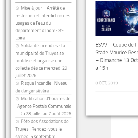
Mise à jour – Arrêté de
restriction et interdiction des
usages de l’eau du
département d’Indre-et-
Loire
ESVV – Coupe de F
Solidarité incendies : La
Stade Maurice Besn
municipalité de Truyes se
– Dimanche 13 Oc
mobilise et organise une
à 15h
collecte dès ce mercredi 29
juillet 2026
Risque Incendie : Niveau
8 OCT, 2019
de danger sévère
Modification d’horaires de
l’Agence Postale Communale
– Du 28 juillet au 7 août 2026
Fête des Associations de
Truyes : Rendez-vous le
samedi 5 septembre !