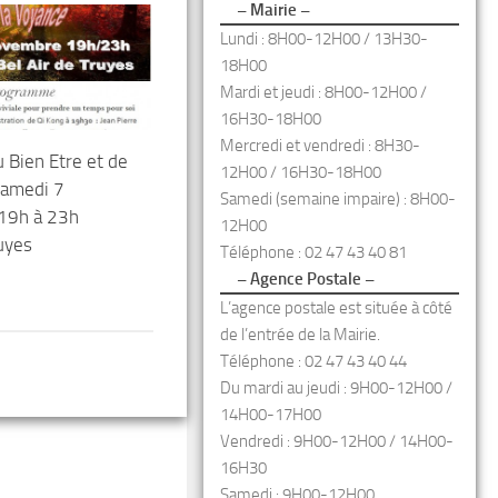
– Mairie –
Lundi : 8H00-12H00 / 13H30-
18H00
Mardi et jeudi : 8H00-12H00 /
16H30-18H00
Mercredi et vendredi : 8H30-
 Bien Etre et de
12H00 / 16H30-18H00
Samedi 7
Samedi (semaine impaire) : 8H00-
19h à 23h
12H00
uyes
Téléphone : 02 47 43 40 81
– Agence Postale –
L’agence postale est située à côté
de l’entrée de la Mairie.
Téléphone : 02 47 43 40 44
Du mardi au jeudi : 9H00-12H00 /
14H00-17H00
Vendredi : 9H00-12H00 / 14H00-
16H30
Samedi : 9H00-12H00