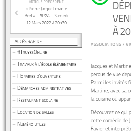
ARTICLE PRÉCÉDENT
DÉP
« Pierre Jacquet chante
VEN
Brel » – 3P2A – Samedi
12 Mars 2022 à 20h30
À 2
ACCÈS RAPIDE
ASSOCIATIONS
/
VI
#TruyesOnline
Travaux à l’école élémentaire
Jacques et Martine
perdus de vue depu
Horaires d’ouverture
Parmi les invités f
Démarches administratives
Martine, avec sa c
la cuisine où appa
Restaurant scolaire
Location de salles
Découvrez ce qui p
cette comédie de J
Numéro utiles
Favier et interpré