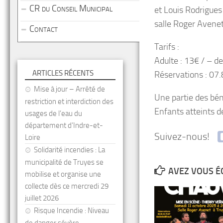
CR du Conseil Municipal
et Louis Rodrigues
salle Roger Avenet
Contact
Tarifs :
Adulte : 13€ / – de
ARTICLES RÉCENTS
Réservations : 07
Mise à jour – Arrêté de
Une partie des bén
restriction et interdiction des
Enfants atteints 
usages de l’eau du
département d’Indre-et-
Suivez-nous!
Loire
Solidarité incendies : La
municipalité de Truyes se
AVEZ VOUS É
mobilise et organise une
collecte dès ce mercredi 29
juillet 2026
Risque Incendie : Niveau