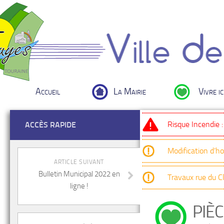
Accueil
La Mairie
Vivre ic
Risque Incendie 
ACCÈS RAPIDE
Modification d’h
ARTICLE SUIVANT
Bulletin Municipal 2022 en
Travaux rue du 
ligne !
PIÈC