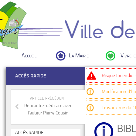
Accueil
La Mairie
Vivre ic
Risque Incendie 
ACCÈS RAPIDE
Modification d’h
ARTICLE PRÉCÉDENT
Rencontre-dédicace avec
Travaux rue du 
l’auteur Pierre Cousin
BIBL
ACCÈS RAPIDE