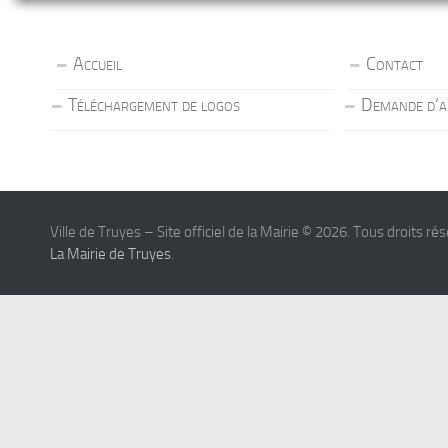
Accueil
Contact
Téléchargement de logos
Demande d’a
Ville de Truyes – Site officiel de la Mairie © 2026. Tous droits ré
La Mairie de Truyes
.