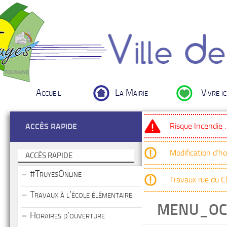
Accueil
La Mairie
Vivre ic
Risque Incendie 
ACCÈS RAPIDE
Modification d’h
ACCÈS RAPIDE
#TruyesOnline
Travaux rue du 
Travaux à l’école élémentaire
MENU_OC
Horaires d’ouverture