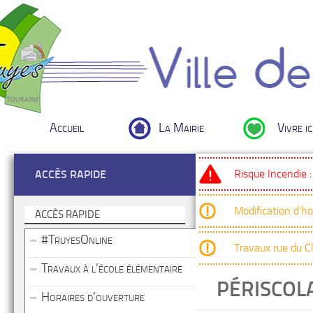
Accueil
La Mairie
Vivre ic
Risque Incendie 
ACCÈS RAPIDE
Modification d’h
ACCÈS RAPIDE
#TruyesOnline
Travaux rue du 
Travaux à l’école élémentaire
PÉRISCOLA
Horaires d’ouverture