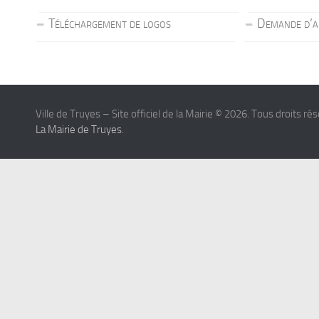
Téléchargement de logos
Demande d’a
Ville de Truyes – Site officiel de la Mairie © 2026. Tous droits ré
La Mairie de Truyes
.