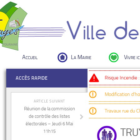
Accueil
La Mairie
Vivre ic
Risque Incendie 
ACCÈS RAPIDE
Modification d’h
ARTICLE SUIVANT
Réunion de la commission
Travaux rue du 
de contrôle des listes
électorales – Jeudi 6 Mai
TRU
11h15