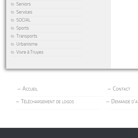
Seniors
Services
SOCIAL
Sports
Transports
Urbanisme
Vivre à Truyes
Accueil
Contact
Téléchargement de logos
Demande d’a