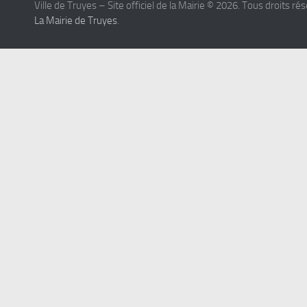
Ville de Truyes – Site officiel de la Mairie © 2026. Tous droits ré
La Mairie de Truyes
.