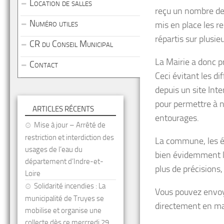
Location de salles
reçu un nombre de 
Numéro utiles
mis en place les r
répartis sur plusie
CR du Conseil Municipal
La Mairie a donc p
Contact
Ceci évitant les di
depuis un site Int
pour permettre à n
ARTICLES RÉCENTS
entourages.
Mise à jour – Arrêté de
restriction et interdiction des
La commune, les 
usages de l’eau du
bien évidemment le
département d’Indre-et-
plus de précisions,
Loire
Solidarité incendies : La
Vous pouvez envoy
municipalité de Truyes se
directement en ma
mobilise et organise une
collecte dès ce mercredi 29