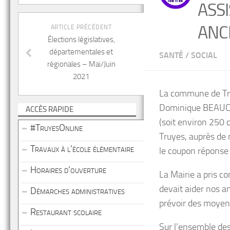
ASS
ANC
ARTICLE PRÉCÉDENT
Élections législatives,
départementales et
SANTÉ
/
SOCIAL
régionales – Mai/Juin
2021
La commune de Tru
Dominique BEAUCHA
ACCÈS RAPIDE
(soit environ 250 c
#TruyesOnline
Truyes, auprès de 
Travaux à l’école élémentaire
le coupon réponse 
Horaires d’ouverture
La Mairie a pris co
devait aider nos an
Démarches administratives
prévoir des moyens
Restaurant scolaire
Sur l’ensemble des 