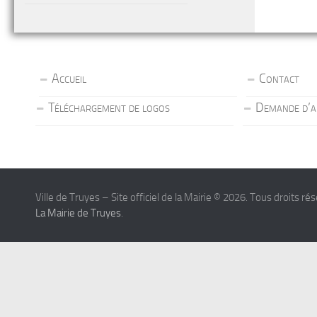
Accueil
Contact
Téléchargement de logos
Demande d’a
Ville de Truyes – Site officiel de la Mairie © 2026. Tous droits ré
La Mairie de Truyes
.