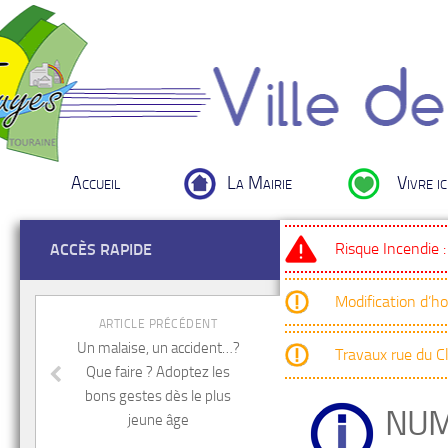
Accueil
La Mairie
Vivre ic
Risque Incendie 
ACCÈS RAPIDE
Modification d’h
ARTICLE PRÉCÉDENT
Un malaise, un accident…?
Travaux rue du 
Que faire ? Adoptez les
bons gestes dès le plus
NUM
jeune âge