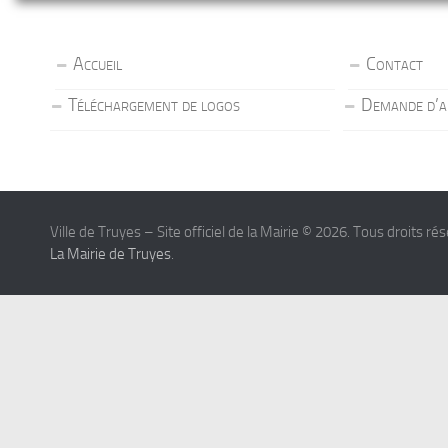
Accueil
Contact
Téléchargement de logos
Demande d’a
Ville de Truyes – Site officiel de la Mairie © 2026. Tous droits ré
La Mairie de Truyes
.