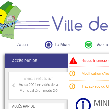
Accueil
La Mairie
Vivre ic
Risque Incendie 
ACCÈS RAPIDE
Modification d’h
ARTICLE PRÉCÉDENT
Vœux 2021 en vidéo de la
Travaux rue du 
Municipalité en mode 2.0
MIN
ACCÈS RAPIDE