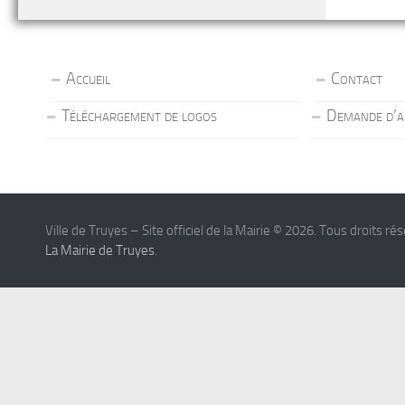
Accueil
Contact
Téléchargement de logos
Demande d’a
Ville de Truyes – Site officiel de la Mairie © 2026. Tous droits ré
La Mairie de Truyes
.