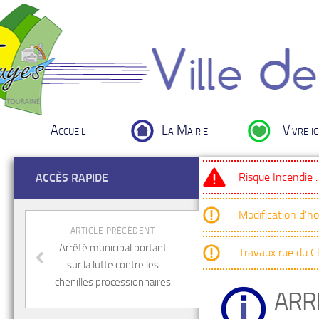
Accueil
La Mairie
Vivre ic
Risque Incendie 
ACCÈS RAPIDE
Modification d’h
ARTICLE PRÉCÉDENT
Arrêté municipal portant
Travaux rue du 
sur la lutte contre les
chenilles processionnaires
ARR