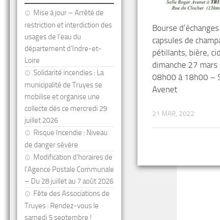
Mise à jour – Arrêté de
restriction et interdiction des
Bourse d’échanges
usages de l’eau du
capsules de champ
département d’Indre-et-
pétillants, bière, ci
Loire
dimanche 27 mars
Solidarité incendies : La
08h00 à 18h00 – S
municipalité de Truyes se
Avenet
mobilise et organise une
collecte dès ce mercredi 29
21 MAR, 2022
juillet 2026
Risque Incendie : Niveau
de danger sévère
Modification d’horaires de
l’Agence Postale Communale
– Du 28 juillet au 7 août 2026
Fête des Associations de
Truyes : Rendez-vous le
samedi 5 septembre !