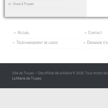
Vivre à Truyes
Accueil
Contact
Téléchargement de logos
Demande d’a
Ville de Truyes – Site officiel de la Mairie © 2026. Tous droits ré
La Mairie de Truyes
.