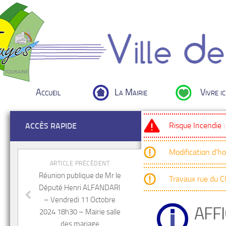
Accueil
La Mairie
Vivre ic
Risque Incendie 
ACCÈS RAPIDE
Modification d’h
ARTICLE PRÉCÉDENT
Réunion publique de Mr le
Travaux rue du 
Député Henri ALFANDARI
– Vendredi 11 Octobre
AFF
2024 18h30 – Mairie salle
des mariage