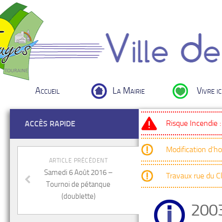
Accueil
La Mairie
Vivre ic
Risque Incendie 
ACCÈS RAPIDE
Modification d’h
ARTICLE PRÉCÉDENT
Samedi 6 Août 2016 –
Travaux rue du 
Tournoi de pétanque
(doublette)
200