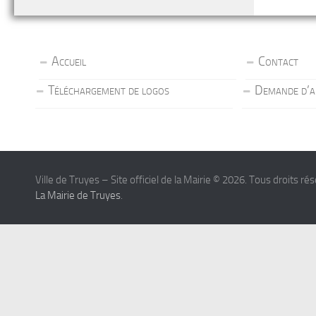
Accueil
Contact
Téléchargement de logos
Demande d’a
Ville de Truyes – Site officiel de la Mairie © 2026. Tous droits ré
La Mairie de Truyes
.