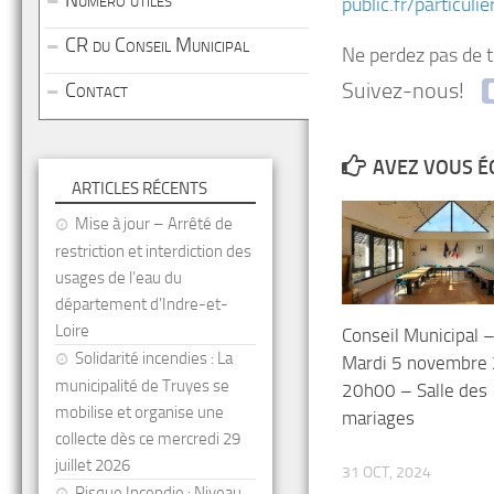
Numéro utiles
public.fr/particul
CR du Conseil Municipal
Ne perdez pas de t
Suivez-nous!
Contact
AVEZ VOUS É
ARTICLES RÉCENTS
Mise à jour – Arrêté de
restriction et interdiction des
usages de l’eau du
département d’Indre-et-
Loire
Conseil Municipal 
Solidarité incendies : La
Mardi 5 novembre
municipalité de Truyes se
20h00 – Salle des
mobilise et organise une
mariages
collecte dès ce mercredi 29
juillet 2026
31 OCT, 2024
Risque Incendie : Niveau