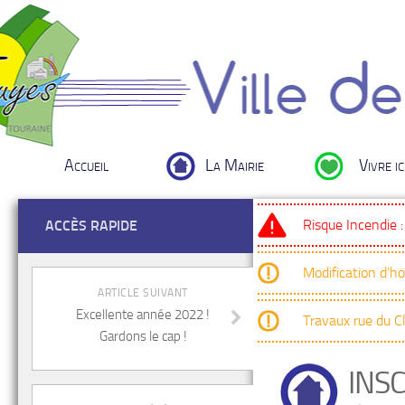
Accueil
La Mairie
Vivre ic
Risque Incendie 
ACCÈS RAPIDE
Modification d’h
ARTICLE SUIVANT
Excellente année 2022 !
Travaux rue du 
Gardons le cap !
INSC