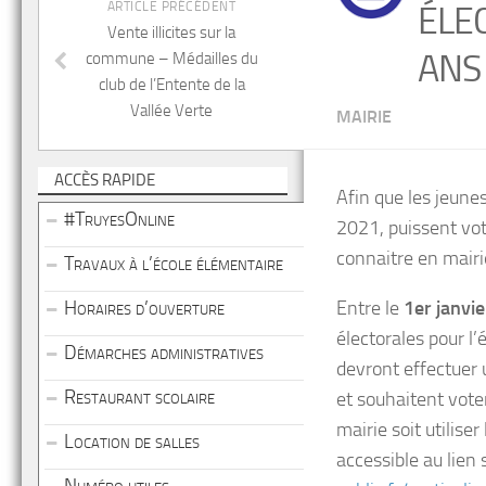
ARTICLE PRÉCÉDENT
ÉLE
Vente illicites sur la
ANS
commune – Médailles du
club de l’Entente de la
Vallée Verte
MAIRIE
ACCÈS RAPIDE
Afin que les jeune
#TruyesOnline
2021, puissent vote
connaitre en mairi
Travaux à l’école élémentaire
Horaires d’ouverture
Entre le
1er janvie
électorales pour l’
Démarches administratives
devront effectuer u
Restaurant scolaire
et souhaitent voter
mairie soit utiliser
Location de salles
accessible au lien 